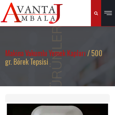
ÜRÜNLER
Makina Vakumlu Yemek Kapları
/ 500
gr. Börek Tepsisi